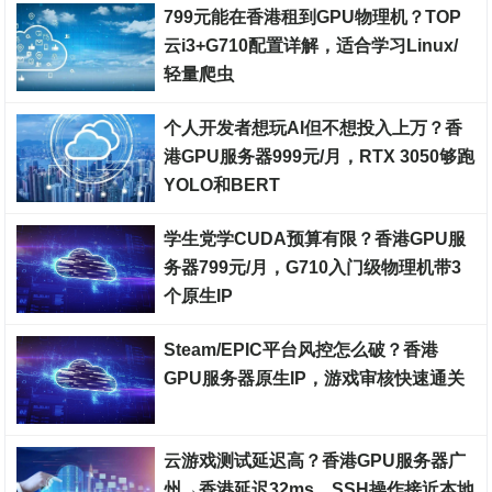
799元能在香港租到GPU物理机？TOP
云i3+G710配置详解，适合学习Linux/
轻量爬虫
裸金属服务器
个人开发者想玩AI但不想投入上万？香
港GPU服务器999元/月，RTX 3050够跑
YOLO和BERT
裸金属服务器
学生党学CUDA预算有限？香港GPU服
务器799元/月，G710入门级物理机带3
个原生IP
裸金属服务器
Steam/EPIC平台风控怎么破？香港
GPU服务器原生IP，游戏审核快速通关
裸金属服务器
云游戏测试延迟高？香港GPU服务器广
州→香港延迟32ms，SSH操作接近本地