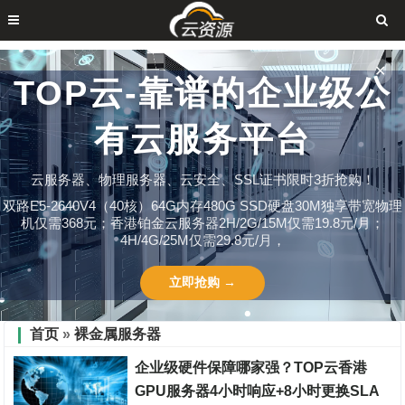
✕
TOP云-靠谱的企业级公
有云服务平台
云服务器、物理服务器、云安全、SSL证书限时3折抢购！
双路E5-2640V4（40核）64G内存480G SSD硬盘30M独享带宽物理
机仅需368元；香港铂金云服务器2H/2G/15M仅需19.8元/月；
4H/4G/25M仅需29.8元/月，
立即抢购 →
首页
»
裸金属服务器
企业级硬件保障哪家强？TOP云香港
GPU服务器4小时响应+8小时更换SLA