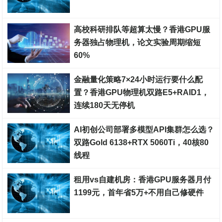
裸金属服务器
高校科研排队等超算太慢？香港GPU服
务器独占物理机，论文实验周期缩短
60%
裸金属服务器
金融量化策略7×24小时运行要什么配
置？香港GPU物理机双路E5+RAID1，
连续180天无停机
裸金属服务器
AI初创公司部署多模型API集群怎么选？
双路Gold 6138+RTX 5060Ti，40核80
线程
裸金属服务器
租用vs自建机房：香港GPU服务器月付
1199元，首年省5万+不用自己修硬件
裸金属服务器