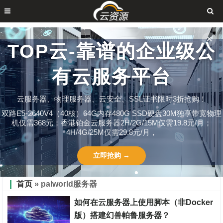
✕
TOP云-靠谱的企业级公
有云服务平台
云服务器、物理服务器、云安全、SSL证书限时3折抢购！
双路E5-2640V4（40核）64G内存480G SSD硬盘30M独享带宽物理
机仅需368元；香港铂金云服务器2H/2G/15M仅需19.8元/月；
4H/4G/25M仅需29.8元/月，
立即抢购 →
首页
» palworld服务器
如何在云服务器上使用脚本（非Docker
版）搭建幻兽帕鲁服务器？