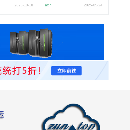
2025-10-18
axin
2025-05-24