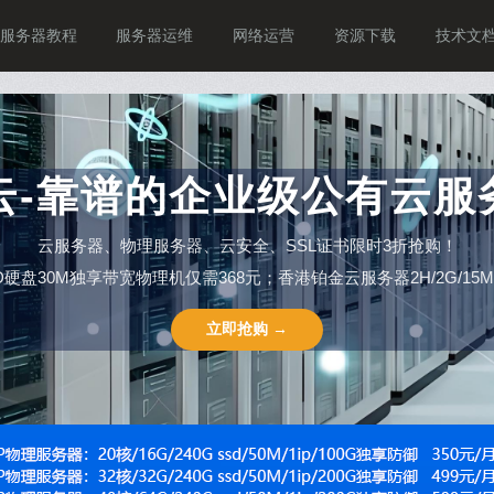
服务器教程
服务器运维
网络运营
资源下载
技术文
P云-靠谱的企业级公有云服
云服务器、物理服务器、云安全、SSL证书限时3折抢购！
SSD硬盘30M独享带宽物理机仅需368元；香港铂金云服务器2H/2G/15M仅需
立即抢购 →