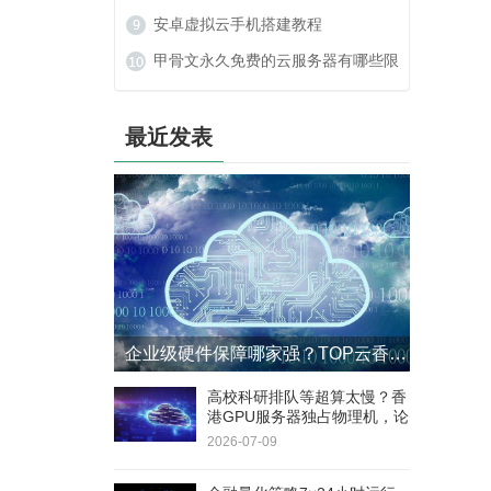
么办？
安卓虚拟云手机搭建教程
甲骨文永久免费的云服务器有哪些限
制？
最近发表
企业级硬件保障哪家强？TOP云香港GPU服务器4小时响应+8小时更换SLA
高校科研排队等超算太慢？香
港GPU服务器独占物理机，论
文实验周期缩短60%
2026-07-09