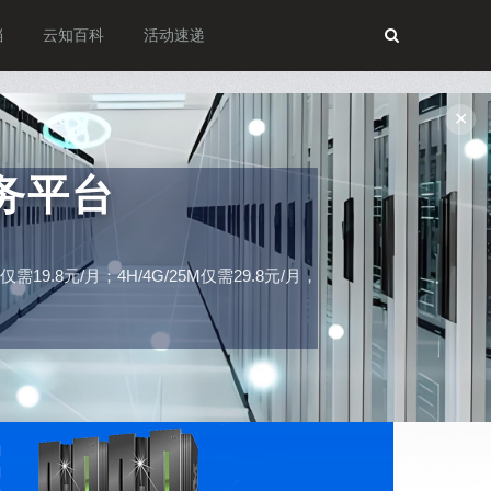
档
云知百科
活动速递
✕
务平台
19.8元/月；4H/4G/25M仅需29.8元/月，