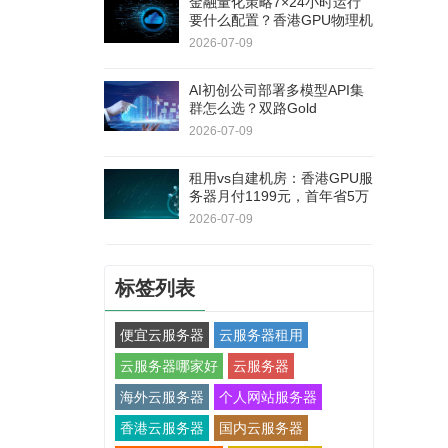
金融量化策略7×24小时运行
要什么配置？香港GPU物理机
双路E5+RAID1，连续180天
2026-07-09
无停机
AI初创公司部署多模型API集
群怎么选？双路Gold
6138+RTX 5060Ti，40核80
2026-07-09
线程
租用vs自建机房：香港GPU服
务器月付1199元，首年省5万
+不用自己修硬件
2026-07-09
标签列表
便宜云服务器
云服务器租用
云服务器哪家好
云服务器
海外云服务器
个人网站服务器
香港云服务器
国内云服务器