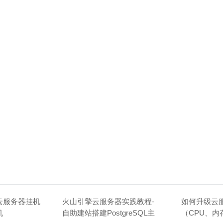
云服务器挂机
火山引擎云服务器实践教程-
如何升级云
机
自助建站搭建PostgreSQL主
（CPU、内