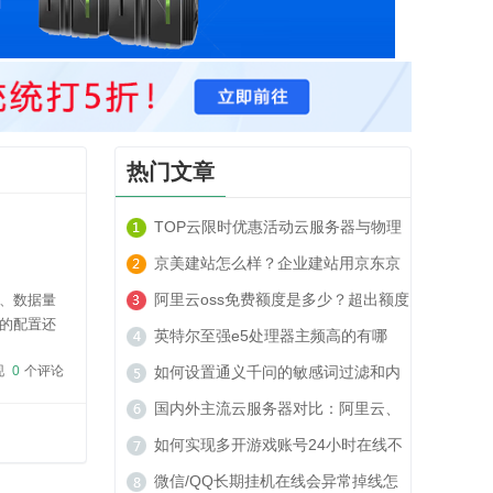
热门文章
TOP云限时优惠活动云服务器与物理
服务器套餐租用推荐
京美建站怎么样？企业建站用京东京
美建站可以吗？
阿里云oss免费额度是多少？超出额度
、数据量
的配置还
收费贵吗？
英特尔至强e5处理器主频高的有哪
核用于处
现
0
个评论
些？
如何设置通义千问的敏感词过滤和内
容安全策略？
国内外主流云服务器对比：阿里云、
腾讯云、TOP云如何选？
如何实现多开游戏账号24小时在线不
被封号？
微信/QQ长期挂机在线会异常掉线怎