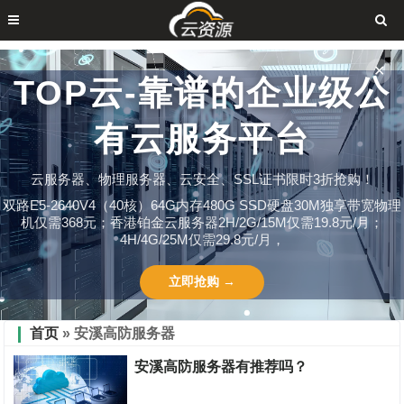
✕
TOP云-靠谱的企业级公
有云服务平台
云服务器、物理服务器、云安全、SSL证书限时3折抢购！
双路E5-2640V4（40核）64G内存480G SSD硬盘30M独享带宽物理
机仅需368元；香港铂金云服务器2H/2G/15M仅需19.8元/月；
4H/4G/25M仅需29.8元/月，
立即抢购 →
首页
» 安溪高防服务器
安溪高防服务器有推荐吗？