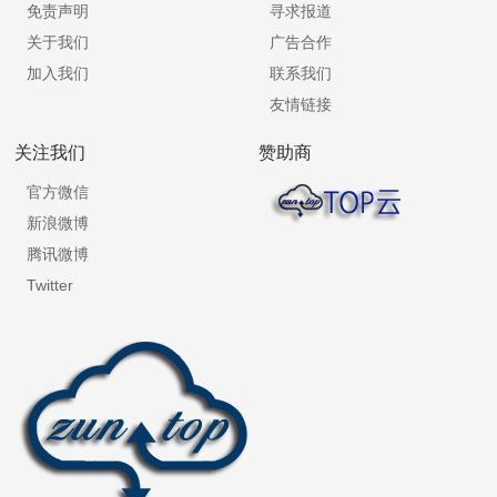
免责声明
寻求报道
关于我们
广告合作
加入我们
联系我们
友情链接
关注我们
赞助商
官方微信
新浪微博
腾讯微博
Twitter