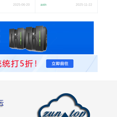
2025-06-20
axin
2025-11-22