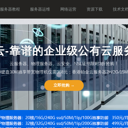
服务器教程
服务器运维
网络运营
资源下载
技术文
P云-靠谱的企业级公有云服
云服务器、物理服务器、云安全、SSL证书限时3折抢购！
SSD硬盘30M独享带宽物理机仅需368元；香港铂金云服务器2H/2G/15M仅需
立即抢购 →