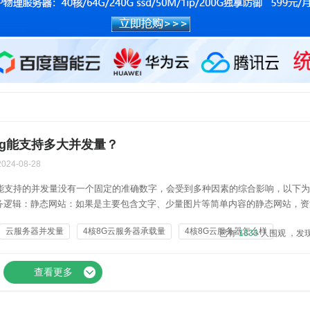
8g能支持多大并发量？
2024-08-28
8G 能支持的并发量没有一个固定的准确数字，会受到多种因素的综合影响，以下
务逻辑：静态网站：如果是主要包含文字、少量图片等简单内容的静态网站，资
和处理能力要求不高。假设每个页面大小为 50 - 100KB（经过优化），在网
云服务器并发量
4核8G云服务器承载量
4核8G云服务器怎么样
已有
1833
人围观 ，发
G 服务器可以轻松应对每秒数千甚至上万次...
查看更多