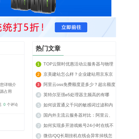
热门文章
TOP云限时优惠活动云服务器与物理
服务器套餐租用推荐
京美建站怎么样？企业建站用京东京
美建站可以吗？
阿里云oss免费额度是多少？超出额度
为您详细介
源占用
收费贵吗？
英特尔至强e5处理器主频高的有哪
络带宽充足
现
0
个评论
些？
如何设置通义千问的敏感词过滤和内
容安全策略？
国内外主流云服务器对比：阿里云、
腾讯云、TOP云如何选？
如何实现多开游戏账号24小时在线不
被封号？
微信/QQ长期挂机在线会异常掉线怎