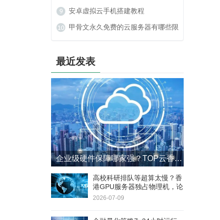
么办？
安卓虚拟云手机搭建教程
甲骨文永久免费的云服务器有哪些限
制？
最近发表
企业级硬件保障哪家强？TOP云香港GPU服务器4小时响应+8小时更换SLA
高校科研排队等超算太慢？香
港GPU服务器独占物理机，论
文实验周期缩短60%
2026-07-09