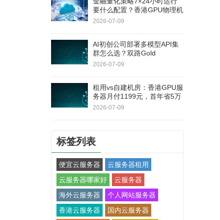
金融量化策略7×24小时运行
要什么配置？香港GPU物理机
双路E5+RAID1，连续180天
2026-07-09
无停机
AI初创公司部署多模型API集
群怎么选？双路Gold
6138+RTX 5060Ti，40核80
2026-07-09
线程
租用vs自建机房：香港GPU服
务器月付1199元，首年省5万
+不用自己修硬件
2026-07-09
标签列表
便宜云服务器
云服务器租用
云服务器哪家好
云服务器
海外云服务器
个人网站服务器
香港云服务器
国内云服务器