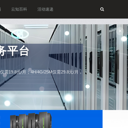
档
云知百科
活动速递
✕
务平台
19.8元/月；4H/4G/25M仅需29.8元/月，