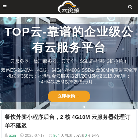
✕
TOP云-靠谱的企业级公
有云服务平台
云服务器、物理服务器、云安全、SSL证书限时3折抢购！
双路E5-2640V4（40核）64G内存480G SSD硬盘30M独享带宽物理
机仅需368元；香港铂金云服务器2H/2G/15M仅需19.8元/月；
4H/4G/25M仅需29.8元/月，
立即抢购 →
餐饮外卖小程序后台，2 核 4G10M 云服务器处理订
单不延迟​
axin
2025-07-17
共
864
人围观 ，发现
0
个评论