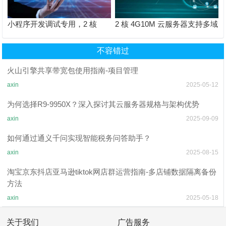
小程序开发调试专用，2 核
2 核 4G10M 云服务器支持多域
4G10M 云服务器性价比之选​
名绑定，一个服务器跑多个网
站​
不容错过
火山引擎共享带宽包使用指南-项目管理
axin
2025-05-12
为何选择R9-9950X？深入探讨其云服务器规格与架构优势
axin
2025-09-09
如何通过通义千问实现智能税务问答助手？
axin
2025-08-15
淘宝京东抖店亚马逊tiktok网店群运营指南-多店铺数据隔离备份
方法
axin
2025-05-18
关于我们
广告服务