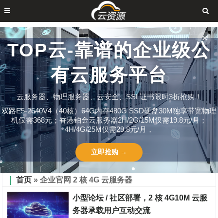
✕
TOP云-靠谱的企业级公
有云服务平台
云服务器、物理服务器、云安全、SSL证书限时3折抢购！
双路E5-2640V4（40核）64G内存480G SSD硬盘30M独享带宽物理
机仅需368元；香港铂金云服务器2H/2G/15M仅需19.8元/月；
4H/4G/25M仅需29.8元/月，
立即抢购 →
首页
» 企业官网 2 核 4G 云服务器
小型论坛 / 社区部署，2 核 4G10M 云服
务器承载用户互动交流​