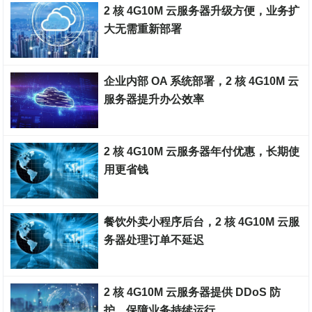
2 核 4G10M 云服务器升级方便，业务扩
大无需重新部署​
国内云服务器
企业内部 OA 系统部署，2 核 4G10M 云
服务器提升办公效率​
国内云服务器
2 核 4G10M 云服务器年付优惠，长期使
用更省钱​
国内云服务器
餐饮外卖小程序后台，2 核 4G10M 云服
务器处理订单不延迟​
国内云服务器
2 核 4G10M 云服务器提供 DDoS 防
护，保障业务持续运行​