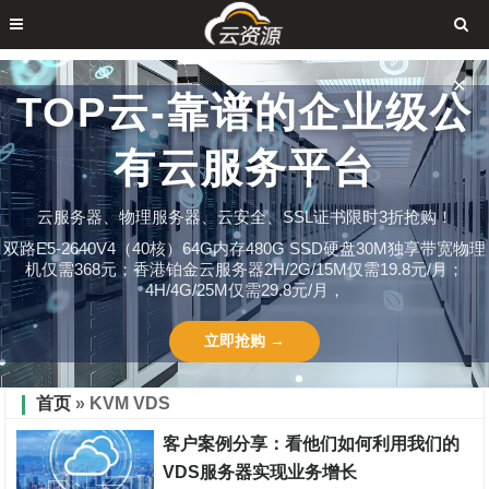
✕
TOP云-靠谱的企业级公
有云服务平台
云服务器、物理服务器、云安全、SSL证书限时3折抢购！
双路E5-2640V4（40核）64G内存480G SSD硬盘30M独享带宽物理
机仅需368元；香港铂金云服务器2H/2G/15M仅需19.8元/月；
4H/4G/25M仅需29.8元/月，
立即抢购 →
首页
» KVM VDS
客户案例分享：看他们如何利用我们的
VDS服务器实现业务增长